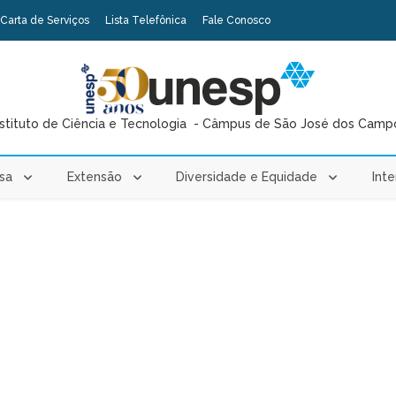
Carta de Serviços
Lista Telefônica
Fale Conosco
nstituto de Ciência e Tecnologia - Câmpus de São José dos Camp
isa
Extensão
Diversidade e Equidade
Inte
 "A Structured Approach to Qualitative Developmental Enamel Defe
e-Based Care"
Veja mais