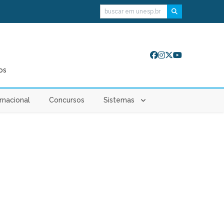
Buscar
os
rnacional
Concursos
Sistemas
cts: From Clinical