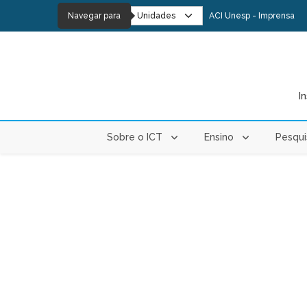
Navegar para
ACI Unesp - Imprensa
I
Sobre o ICT
Ensino
Pesqu
PÁGINA ATUAL: HOME
Palestra Internacional:
Challenges to Evidenc